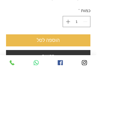
רגיל
מבצע
כמות
*
הוספה לסל
רכישה
סוג עץ:
אגוז אמריקאי, מובינגוי, מייפל
מידות:
350 מ״מ / 350 מ״מ / 40 מ״מ
משקל:
3.8 ק״ג
גימור:
שמן מינרלי שעוות דבורים טבעית
רגליות סיליקון וברגי אל חלד
© 2020 אתר תדמית
Wix Master
מקבוצת
Fly Guy