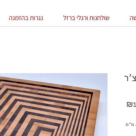
שה
שולחנות ורגלי ברזל
נגרות בהזמנה
- בוצ׳ר
מחיר
₪1
מבצע