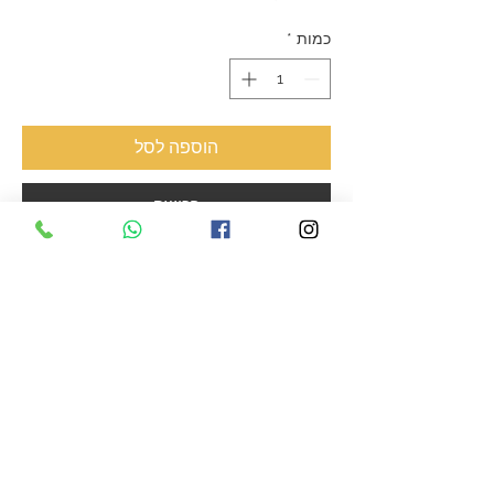
רגיל
מבצע
כמות
*
הוספה לסל
רכישה
סוג עץ:
מגוון עצים שונים
מידות:
450 מ״מ / 300 מ״מ / 50 מ״מ
משקל:
5.3 ק״ג
גימור:
שמן מינרלי שעוות דבורים טבעית
רגליות סיליקון וברגי אל חלד
© 2020 אתר תדמית
Wix Master
מקבוצת
Fly Guy