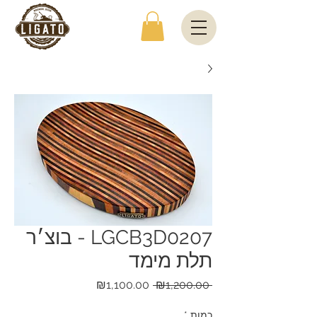
LGCB3D0207 - בוצ׳ר
תלת מימד
מחיר
מחיר
₪1,100.00
 ₪1,200.00 
רגיל
מבצע
כמות
*